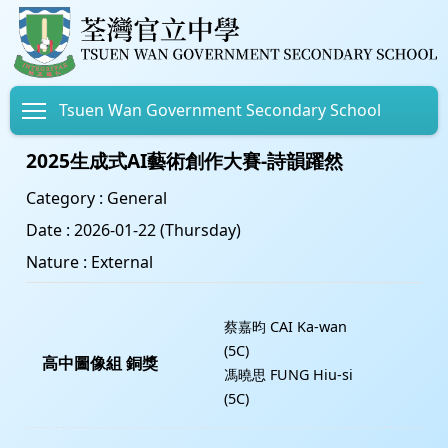
Toggle main menu visibility
Tsuen Wan Government Secondary School
2025生成式AI藝術創作大賽-詩韻躍然
Category : General
Date : 2026-01-22 (Thursday)
Nature : External
蔡嘉昀 CAI Ka-wan
(5C)
高中圖像組 銅獎
馮曉思 FUNG Hiu-si
(5C)