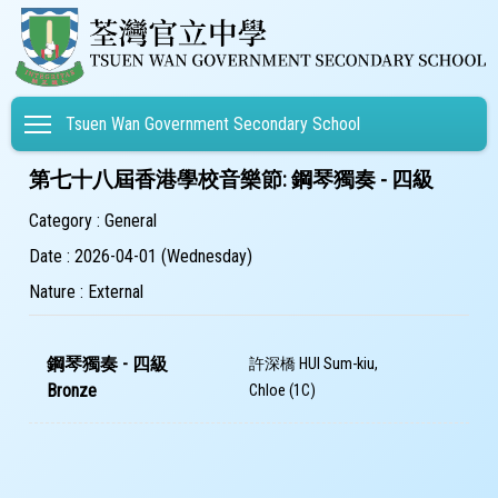
Toggle main menu visibility
Tsuen Wan Government Secondary School
第七十八屆香港學校音樂節: 鋼琴獨奏 - 四級
Category : General
Date : 2026-04-01 (Wednesday)
Nature : External
鋼琴獨奏 - 四級
許深橋 HUI Sum-kiu,
Bronze
Chloe (1C)