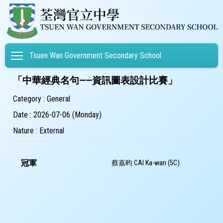
Toggle main menu visibility
Tsuen Wan Government Secondary School
「中華經典名句——資訊圖表設計比賽」
Category : General
Date : 2026-07-06 (Monday)
Nature : External
冠軍
蔡嘉昀 CAI Ka-wan (5C)