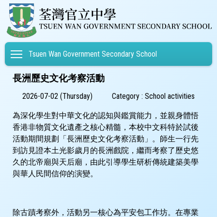
Toggle main menu visibility
Tsuen Wan Government Secondary School
長洲歷史文化考察活動
2026-07-02 (Thursday)
Category : School activities
為深化學生對中華文化的認知與鑑賞能力，並親身體悟
香港非物質文化遺產之核心精髓，本校中文科特於試後
活動期間規劃「長洲歷史文化考察活動」。師生一行先
到訪見證本土光影歲月的長洲戲院，繼而考察了歷史悠
久的北帝廟與天后廟，由此引導學生研析傳統建築美學
與華人民間信仰的演變。
除古蹟考察外，活動另一核心為平安包工作坊。在專業